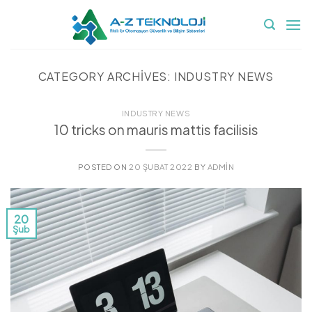
İçeriğe
atla
CATEGORY ARCHIVES:
INDUSTRY NEWS
INDUSTRY NEWS
10 tricks on mauris mattis facilisis
POSTED ON
20 ŞUBAT 2022
BY
ADMIN
20
Şub