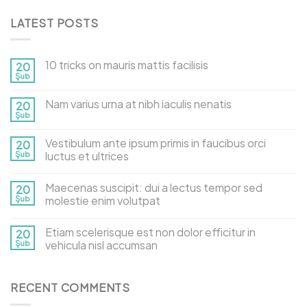
LATEST POSTS
10 tricks on mauris mattis facilisis
20
Şub
Nam varius urna at nibh iaculis nenatis
20
Şub
Vestibulum ante ipsum primis in faucibus orci
20
Şub
luctus et ultrices
Maecenas suscipit: dui a lectus tempor sed
20
Şub
molestie enim volutpat
Etiam scelerisque est non dolor efficitur in
20
Şub
vehicula nisl accumsan
RECENT COMMENTS