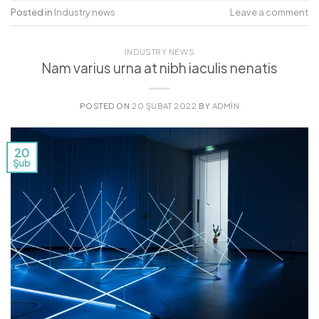
Posted in
Industry news
Leave a comment
INDUSTRY NEWS
Nam varius urna at nibh iaculis nenatis
POSTED ON
20 ŞUBAT 2022
BY
ADMIN
20
Şub